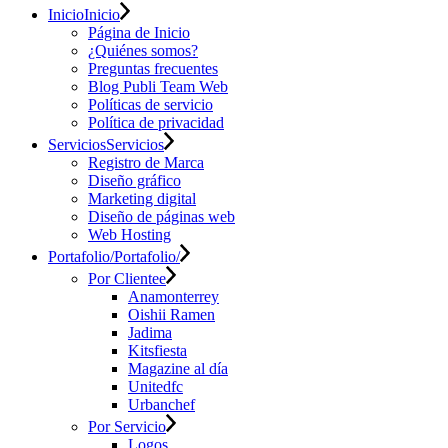
Inicio
Inicio
Página de Inicio
¿Quiénes somos?
Preguntas frecuentes
Blog Publi Team Web
Políticas de servicio
Política de privacidad
Servicios
Servicios
Registro de Marca
Diseño gráfico
Marketing digital
Diseño de páginas web
Web Hosting
Portafolio/
Portafolio/
Por Clientee
Anamonterrey
Oishii Ramen
Jadima
Kitsfiesta
Magazine al día
Unitedfc
Urbanchef
Por Servicio
Logos