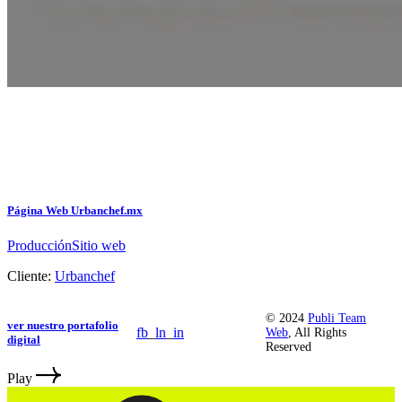
Página Web Urbanchef.mx
Producción
Sitio web
Cliente:
Urbanchef
© 2024
Publi Team
ver nuestro portafolio
fb
_
ln
_
in
Web
, All Rights
digital
Reserved
Play