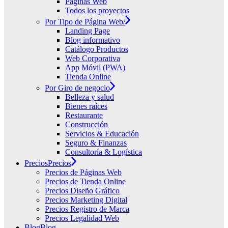
Páginas Web
Todos los proyectos
Por Tipo de Página Web/
Landing Page
Blog informativo
Catálogo Productos
Web Corporativa
App Móvil (PWA)
Tienda Online
Por Giro de negocio
Belleza y salud
Bienes raíces
Restaurante
Construcción
Servicios & Educación
Seguro & Finanzas
Consultoría & Logística
Precios
Precios
Precios de Páginas Web
Precios de Tienda Online
Precios Diseño Gráfico
Precios Marketing Digital
Precios Registro de Marca
Precios Legalidad Web
Blog
Blog