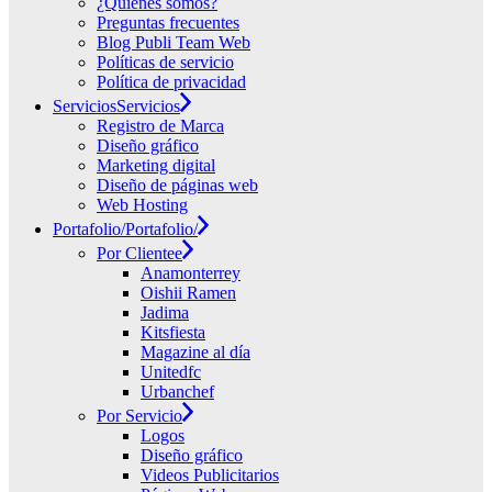
¿Quiénes somos?
Preguntas frecuentes
Blog Publi Team Web
Políticas de servicio
Política de privacidad
Servicios
Servicios
Registro de Marca
Diseño gráfico
Marketing digital
Diseño de páginas web
Web Hosting
Portafolio/
Portafolio/
Por Clientee
Anamonterrey
Oishii Ramen
Jadima
Kitsfiesta
Magazine al día
Unitedfc
Urbanchef
Por Servicio
Logos
Diseño gráfico
Videos Publicitarios