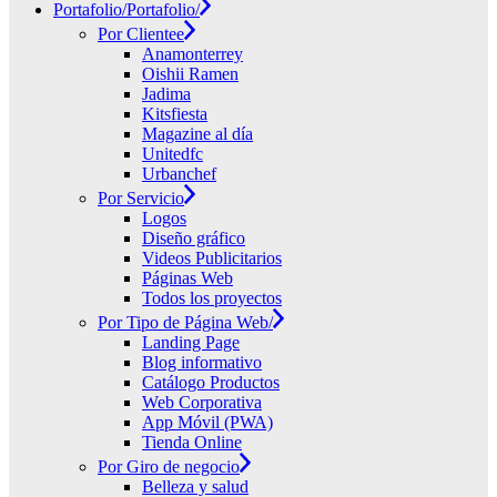
Portafolio/
Portafolio/
Por Clientee
Anamonterrey
Oishii Ramen
Jadima
Kitsfiesta
Magazine al día
Unitedfc
Urbanchef
Por Servicio
Logos
Diseño gráfico
Videos Publicitarios
Páginas Web
Todos los proyectos
Por Tipo de Página Web/
Landing Page
Blog informativo
Catálogo Productos
Web Corporativa
App Móvil (PWA)
Tienda Online
Por Giro de negocio
Belleza y salud