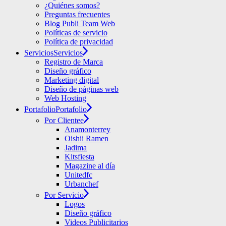
¿Quiénes somos?
Preguntas frecuentes
Blog Publi Team Web
Políticas de servicio
Política de privacidad
Servicios
Servicios
Registro de Marca
Diseño gráfico
Marketing digital
Diseño de páginas web
Web Hosting
Portafolio
Portafolio
Por Clientee
Anamonterrey
Oishii Ramen
Jadima
Kitsfiesta
Magazine al día
Unitedfc
Urbanchef
Por Servicio
Logos
Diseño gráfico
Videos Publicitarios