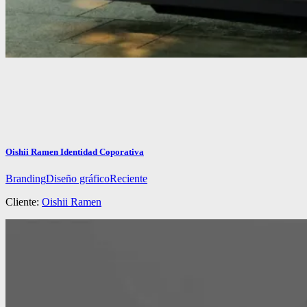
Oishii Ramen Identidad Coporativa
Branding
Diseño gráfico
Reciente
Cliente:
Oishii Ramen