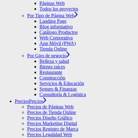
Páginas Web
Todos los proyectos
Por Tipo de Página Web
Landing Page
Blog informativo
Catálogo Productos
Web Corporativa
App Móvil (PWA)
Tienda Online
Por Giro de negocio
Belleza y salud
Bienes raíces
Restaurante
Construcción
Servicios & Educación
Seguro & Finanzas
Consultoría & Logística
Precios
Precios
Precios de Páginas Web
Precios de Tienda Online
Precios Diseño Gráfico
Precios Marketing Digital
Precios Registro de Marca
Precios Legalidad Web