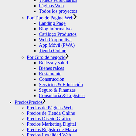
Videos Publicitarios
Páginas Web
Todos los proyectos
Por Tipo de Página Web
Landing Page
Blog informativo
Catálogo Productos
Web Corporativa
App Móvil (PWA)
Tienda Online
Por Giro de negocio
Belleza y salud
Bienes raíces
Restaurante
Construcción
Servicios & Educación
Seguro & Finanzas
Consultoría & Logística
Precios
Precios
Precios de Páginas Web
Precios de Tienda Online
Precios Diseño Gráfico
Precios Marketing Digital
Precios Registro de Marca
Precios Legalidad Web