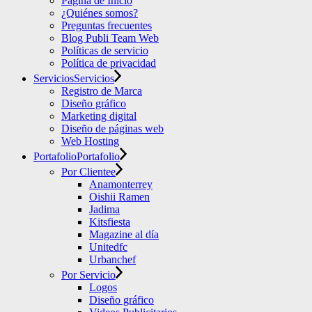
Página de Inicio
¿Quiénes somos?
Preguntas frecuentes
Blog Publi Team Web
Políticas de servicio
Política de privacidad
Servicios
Servicios
Registro de Marca
Diseño gráfico
Marketing digital
Diseño de páginas web
Web Hosting
Portafolio
Portafolio
Por Clientee
Anamonterrey
Oishii Ramen
Jadima
Kitsfiesta
Magazine al día
Unitedfc
Urbanchef
Por Servicio
Logos
Diseño gráfico