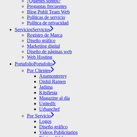
¿Quiénes somos?
Preguntas frecuentes
Blog Publi Team Web
Políticas de servicio
Política de privacidad
Servicios
Servicios
Registro de Marca
Diseño gráfico
Marketing digital
Diseño de páginas web
Web Hosting
Portafolio
Portafolio
Por Clientee
Anamonterrey
Oishii Ramen
Jadima
Kitsfiesta
Magazine al día
Unitedfc
Urbanchef
Por Servicio
Logos
Diseño gráfico
Videos Publicitarios