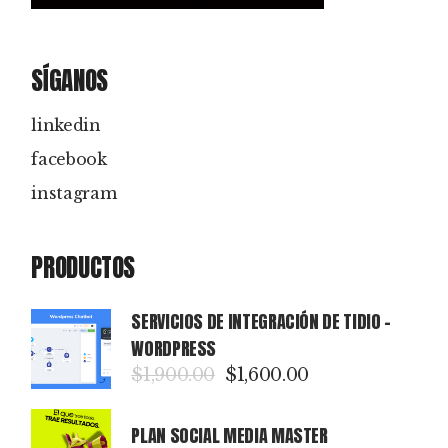
SÍGANOS
linkedin
facebook
instagram
PRODUCTOS
SERVICIOS DE INTEGRACIÓN DE TIDIO -
WORDPRESS
$
1,900.00
$
1,600.00
El
El
precio
precio
original
actual
PLAN SOCIAL MEDIA MASTER
era:
es: