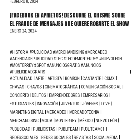
FEBRERO 8, 2024
¡FACEBOOK EN APRIETOS! DESCUBRE EL CHISME SOBRE
EL FRAUDE DE MENSAJES QUE QUIERE ROBARTE EL SHOW
ENERO 24, 2024
#HISTORIA #PUBLICIDAD #MERCHANDISING #MERCADEO
#AGENCIADEPUBLICIDAD #TEC #TECDEMONTERREY #NUEVOLEON
#MONTERREY #SPOT #ANUNCIOSGRATIS #ANUNCIOS
#PUBLICIDADGRATIS
ACTUALIDAD
ARTE
ARTISTA
BOMBON
CANTANTE
CDMX
CHAVAS
CHAVOS
CINEMATOGRÁFICA
COMUNICACIÓN SOCIAL
CONCIERTO
DELITOS
EMPRENDEDORES
EMPRESARIOS
ESTUDIANTES
INNOVACIÓN
JUVENTUD
JÓVENES
LOVE
MARKETING DIGITAL
MERCADEO
MERCADOTECNIA
MERCHANDISING
MODA
MONTERREY
MÉXICO
NUEVO LEÓN
PUBLICIDAD
PUBLICISTAS
PUBLITEAM
PUBLITEAM01
REDESSOCIALES
REDES SOCIALES
REVISTAS
SOCIALMEDIA