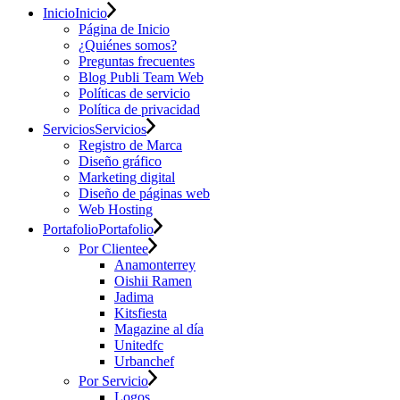
Inicio
Inicio
Página de Inicio
¿Quiénes somos?
Preguntas frecuentes
Blog Publi Team Web
Políticas de servicio
Política de privacidad
Servicios
Servicios
Registro de Marca
Diseño gráfico
Marketing digital
Diseño de páginas web
Web Hosting
Portafolio
Portafolio
Por Clientee
Anamonterrey
Oishii Ramen
Jadima
Kitsfiesta
Magazine al día
Unitedfc
Urbanchef
Por Servicio
Logos