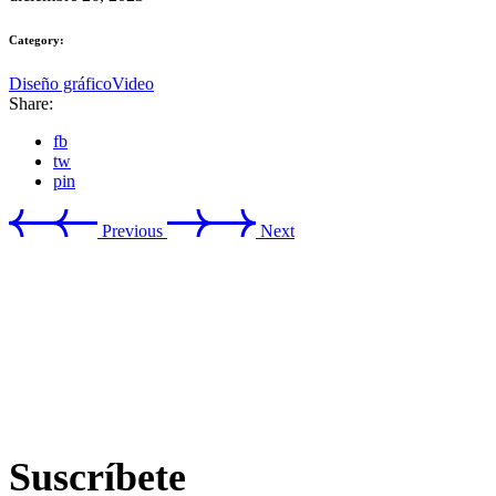
Category:
Diseño gráfico
Video
Share:
fb
tw
pin
Previous
Next
Suscríbete