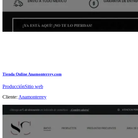
Tienda Online Anamonterrey.com
Producción
Sitio web
Cliente:
Anamonterrey