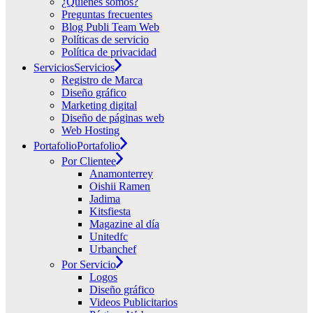
¿Quiénes somos?
Preguntas frecuentes
Blog Publi Team Web
Políticas de servicio
Política de privacidad
Servicios
Servicios
Registro de Marca
Diseño gráfico
Marketing digital
Diseño de páginas web
Web Hosting
Portafolio
Portafolio
Por Clientee
Anamonterrey
Oishii Ramen
Jadima
Kitsfiesta
Magazine al día
Unitedfc
Urbanchef
Por Servicio
Logos
Diseño gráfico
Videos Publicitarios