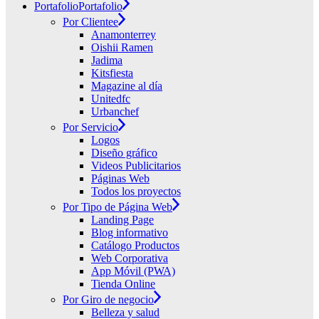
Portafolio
Portafolio
Por Clientee
Anamonterrey
Oishii Ramen
Jadima
Kitsfiesta
Magazine al día
Unitedfc
Urbanchef
Por Servicio
Logos
Diseño gráfico
Videos Publicitarios
Páginas Web
Todos los proyectos
Por Tipo de Página Web
Landing Page
Blog informativo
Catálogo Productos
Web Corporativa
App Móvil (PWA)
Tienda Online
Por Giro de negocio
Belleza y salud