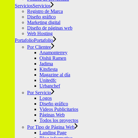
Servicios
Servicios
Registro de Marca
Diseño gráfico
Marketing digital
Diseño de páginas web
Web Hosting
Portafolio
Portafolio
Por Clientee
Anamonterrey
Oishii Ramen
Jadima
Kitsfiesta
Magazine al día
Unitedfc
Urbanchef
Por Servicio
Logos
Diseño gráfico
Videos Publicitarios
Páginas Web
Todos los proyectos
Por Tipo de Página Web
Landing Page