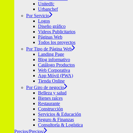
Unitedfc
Urbanchef
Por Servicio
Logos
Diseño gráfico
Videos Publicitarios
Páginas Web
Todos los proyectos
Por Tipo de Página Web
Landing Page
Blog informativo
Catálogo Productos
Web Corporativa
App Móvil (PWA)
Tienda Online
Por Giro de negocio
Belleza y salud
Bienes raíces
Restaurante
Construcción
Servicios & Educación
Seguro & Finanzas
Consultoría & Logística
Precios/
Precios/