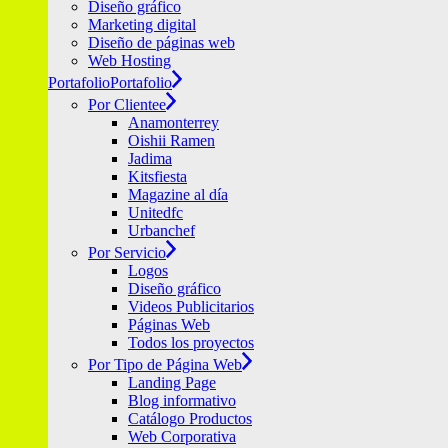
Diseño gráfico
Marketing digital
Diseño de páginas web
Web Hosting
Portafolio
Portafolio
Por Clientee
Anamonterrey
Oishii Ramen
Jadima
Kitsfiesta
Magazine al día
Unitedfc
Urbanchef
Por Servicio
Logos
Diseño gráfico
Videos Publicitarios
Páginas Web
Todos los proyectos
Por Tipo de Página Web
Landing Page
Blog informativo
Catálogo Productos
Web Corporativa