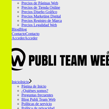
Precios de Páginas Web
Precios de Tienda Online
Precios Diseño Gráfico
Precios Marketing Digital
Precios Registro de Marca
Precios Legalidad Web
Blog
Blog
Contacto
Contacto
Acceder
Acceder
Inicio
Inicio
Página de Inicio
¿Quiénes somos?
Preguntas frecuentes
Blog Publi Team Web
Políticas de servicio
Política de privacidad