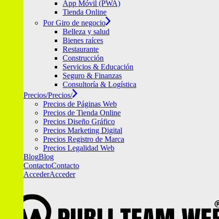
App Móvil (PWA)
Tienda Online
Por Giro de negocio
Belleza y salud
Bienes raíces
Restaurante
Construcción
Servicios & Educación
Seguro & Finanzas
Consultoría & Logística
Precios/
Precios/
Precios de Páginas Web
Precios de Tienda Online
Precios Diseño Gráfico
Precios Marketing Digital
Precios Registro de Marca
Precios Legalidad Web
Blog
Blog
Contacto
Contacto
Acceder
Acceder