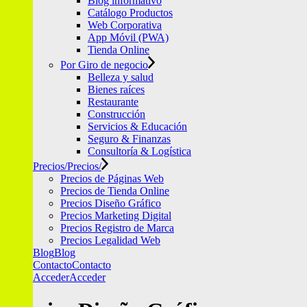
Blog informativo
Catálogo Productos
Web Corporativa
App Móvil (PWA)
Tienda Online
Por Giro de negocio
Belleza y salud
Bienes raíces
Restaurante
Construcción
Servicios & Educación
Seguro & Finanzas
Consultoría & Logística
Precios/
Precios/
Precios de Páginas Web
Precios de Tienda Online
Precios Diseño Gráfico
Precios Marketing Digital
Precios Registro de Marca
Precios Legalidad Web
Blog
Blog
Contacto
Contacto
Acceder
Acceder