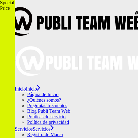
Special
Skip
Price
to
the
content
Inicio
Inicio
Página de Inicio
¿Quiénes somos?
Preguntas frecuentes
Blog Publi Team Web
Políticas de servicio
Política de privacidad
Servicios
Servicios
Registro de Marca