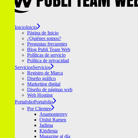
Inicio
Inicio
Página de Inicio
¿Quiénes somos?
Preguntas frecuentes
Blog Publi Team Web
Políticas de servicio
Política de privacidad
Servicios
Servicios
Registro de Marca
Diseño gráfico
Marketing digital
Diseño de páginas web
Web Hosting
Portafolio
Portafolio
Por Clientee
Anamonterrey
Oishii Ramen
Jadima
Kitsfiesta
Magazine al día