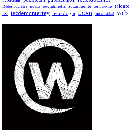
publicistas
talento
socialmedia
socialmente
Redes Sociales
revistas
somomexico
web
tecdemonterrey
tecnología
UCAB
tec
universidad