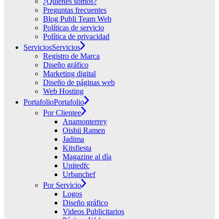
¿Quiénes somos?
Preguntas frecuentes
Blog Publi Team Web
Políticas de servicio
Política de privacidad
Servicios
Servicios
Registro de Marca
Diseño gráfico
Marketing digital
Diseño de páginas web
Web Hosting
Portafolio
Portafolio
Por Clientee
Anamonterrey
Oishii Ramen
Jadima
Kitsfiesta
Magazine al día
Unitedfc
Urbanchef
Por Servicio
Logos
Diseño gráfico
Videos Publicitarios