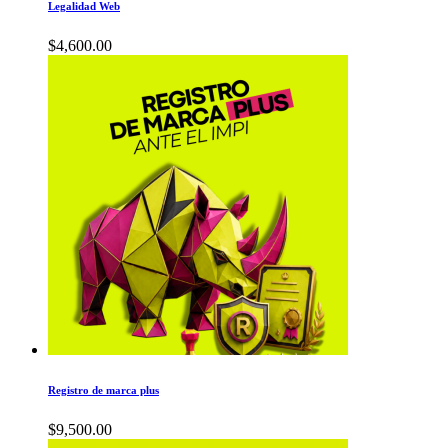
Legalidad Web
$
4,600.00
Registro de marca plus
$
9,500.00