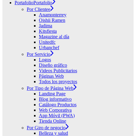
Portafolio
Portafolio
Por Clientee
Anamonterrey
Oishii Ramen
Jadima
Kitsfiesta
Magazine al día
Unitedfc
Urbanchef
Por Servicio
Logos
Diseño gráfico
Videos Publicitarios
Páginas Web
Todos los proyectos
Por Tipo de Página Web
Landing Page
Blog informativo
Catálogo Productos
Web Corporativa
App Móvil (PWA)
Tienda Online
Por Giro de negocio
Belleza y salud