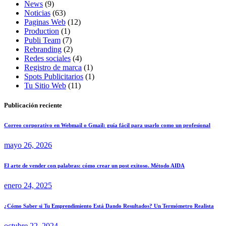
News
(9)
Noticias
(63)
Paginas Web
(12)
Production
(1)
Publi Team
(7)
Rebranding
(2)
Redes sociales
(4)
Registro de marca
(1)
Spots Publicitarios
(1)
Tu Sitio Web
(11)
Publicación reciente
Correo corporativo en Webmail o Gmail: guía fácil para usarlo como un profesional
mayo 26, 2026
El arte de vender con palabras: cómo crear un post exitoso. Método AIDA
enero 24, 2025
¿Cómo Saber si Tu Emprendimiento Está Dando Resultados? Un Termómetro Realista
octubre 22, 2024