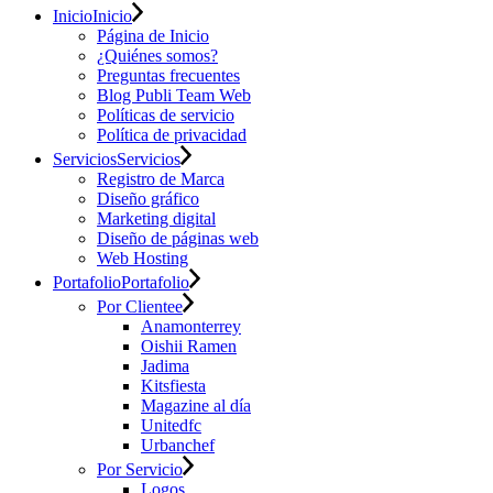
Inicio
Inicio
Página de Inicio
¿Quiénes somos?
Preguntas frecuentes
Blog Publi Team Web
Políticas de servicio
Política de privacidad
Servicios
Servicios
Registro de Marca
Diseño gráfico
Marketing digital
Diseño de páginas web
Web Hosting
Portafolio
Portafolio
Por Clientee
Anamonterrey
Oishii Ramen
Jadima
Kitsfiesta
Magazine al día
Unitedfc
Urbanchef
Por Servicio
Logos