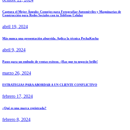
Captura el Mejor Ángulo: Consejos para Fotografiar Automóviles y Maquinarias de
Construcción para Redes Sociales con tu Teléfono Celular
abril 19, 2024
Más nunca una presentación aburrida. Aplica la técnica PechaKucha
abril 9, 2024
Pasos para un embudo de ventas exitoso. ¡Haz que tu negocio brille!
marzo 26, 2024
ESTRATEGIAS PARA ABORDAR A UN CLIENTE CONFLICTIVO
febrero 17, 2024
¿Qué es una marca registrada?
febrero 8, 2024