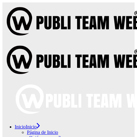
Skip
to
the
content
Inicio
Inicio
Página de Inicio