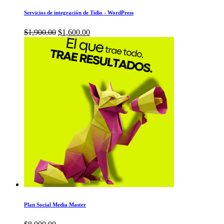
Servicios de integración de Tidio - WordPress
El
El
$
1,900.00
$
1,600.00
precio
precio
original
actual
era:
es:
$1,900.00.
$1,600.00.
Plan Social Media Master