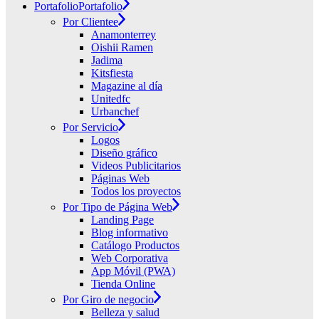
Portafolio
Portafolio
Por Clientee
Anamonterrey
Oishii Ramen
Jadima
Kitsfiesta
Magazine al día
Unitedfc
Urbanchef
Por Servicio
Logos
Diseño gráfico
Videos Publicitarios
Páginas Web
Todos los proyectos
Por Tipo de Página Web
Landing Page
Blog informativo
Catálogo Productos
Web Corporativa
App Móvil (PWA)
Tienda Online
Por Giro de negocio
Belleza y salud