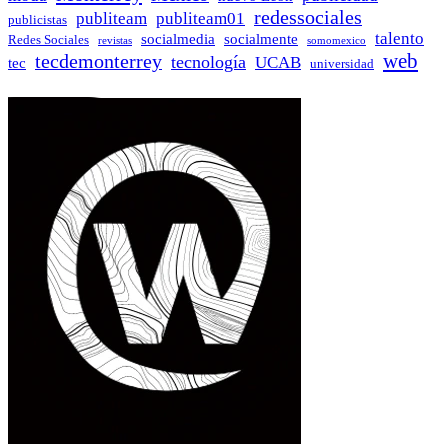
redessociales
publiteam
publiteam01
publicistas
talento
socialmedia
socialmente
Redes Sociales
revistas
somomexico
web
tecdemonterrey
tecnología
UCAB
tec
universidad