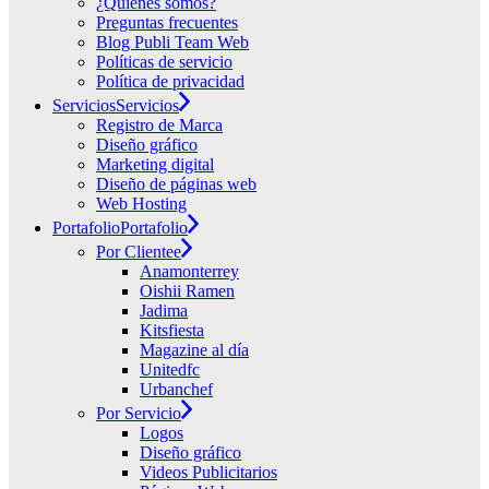
¿Quiénes somos?
Preguntas frecuentes
Blog Publi Team Web
Políticas de servicio
Política de privacidad
Servicios
Servicios
Registro de Marca
Diseño gráfico
Marketing digital
Diseño de páginas web
Web Hosting
Portafolio
Portafolio
Por Clientee
Anamonterrey
Oishii Ramen
Jadima
Kitsfiesta
Magazine al día
Unitedfc
Urbanchef
Por Servicio
Logos
Diseño gráfico
Videos Publicitarios