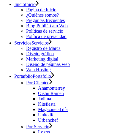
Inicio
Inicio
Página de Inicio
¿Quiénes somos?
Preguntas frecuentes
Blog Publi Team Web
Políticas de servicio
Política de privacidad
Servicios
Servicios
Registro de Marca
Diseño gráfico
Marketing digital
Diseño de páginas web
Web Hosting
Portafolio
Portafolio
Por Clientee
Anamonterrey
Oishii Ramen
Jadima
Kitsfiesta
Magazine al día
Unitedfc
Urbanchef
Por Servicio
Logos