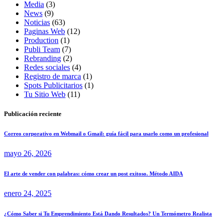
Media
(3)
News
(9)
Noticias
(63)
Paginas Web
(12)
Production
(1)
Publi Team
(7)
Rebranding
(2)
Redes sociales
(4)
Registro de marca
(1)
Spots Publicitarios
(1)
Tu Sitio Web
(11)
Publicación reciente
Correo corporativo en Webmail o Gmail: guía fácil para usarlo como un profesional
mayo 26, 2026
El arte de vender con palabras: cómo crear un post exitoso. Método AIDA
enero 24, 2025
¿Cómo Saber si Tu Emprendimiento Está Dando Resultados? Un Termómetro Realista