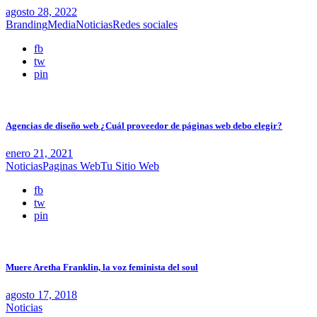
agosto 28, 2022
Branding
Media
Noticias
Redes sociales
fb
tw
pin
Agencias de diseño web ¿Cuál proveedor de páginas web debo elegir?
enero 21, 2021
Noticias
Paginas Web
Tu Sitio Web
fb
tw
pin
Muere Aretha Franklin, la voz feminista del soul
agosto 17, 2018
Noticias